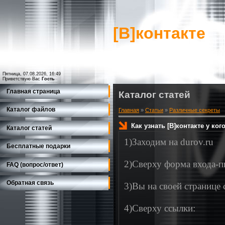
[В]контакте
Пятница, 07.08.2026, 16:49
Приветствую Вас
Гость
Главная страница
Каталог статей
Каталог файлов
Главная
»
Статьи
»
Различные секреты
Как узнать [В]контакте у ког
Каталог статей
1)Заходим на durov.ru
Бесплатные подарки
2)Сверху форма входа-п
FAQ (вопрос/ответ)
Обратная связь
3)Вы на своей странице 
4)Сверху ссылки: