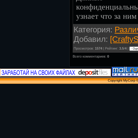
конфиденциальны
узнает что за ним
Категория
:
Разли
Добавил
:
[CraftyS
Просмотров
:
1574
|
Рейтинг
:
3.5
/
4
|
Всего комментариев
:
0
Copyright MyCorp 