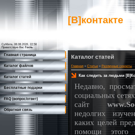
[В]контакте
Суббота, 08.08.2026, 22:58
Приветствую Вас
Гость
Главная страница
Каталог статей
Каталог файлов
Главная
»
Статьи
»
Различные секреты
Как следить за людьми [В]К
Каталог статей
Недавно, просма
Бесплатные подарки
социальных сетях
FAQ (вопрос/ответ)
сайт
www.Soc
Обратная связь
недолгих изуче
каких целей пред
помощи этого